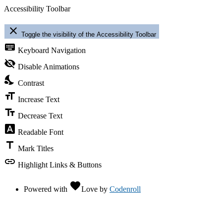
Accessibility Toolbar
close
Toggle the visibility of the Accessibility Toolbar
keyboard
Keyboard Navigation
visibility_off
Disable Animations
nights_stay
Contrast
format_size
Increase Text
text_fields
Decrease Text
font_download
Readable Font
title
Mark Titles
link
Highlight Links & Buttons
favorite
Powered with
Love
by
Codenroll