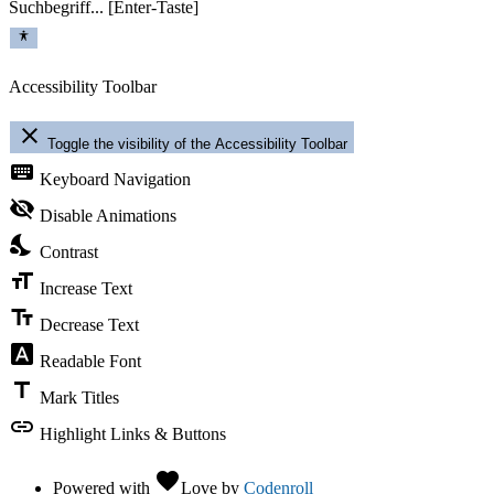
Suchbegriff... [Enter-Taste]
Accessibility Toolbar
close
Toggle the visibility of the Accessibility Toolbar
keyboard
Keyboard Navigation
visibility_off
Disable Animations
nights_stay
Contrast
format_size
Increase Text
text_fields
Decrease Text
font_download
Readable Font
title
Mark Titles
link
Highlight Links & Buttons
favorite
Powered with
Love
by
Codenroll