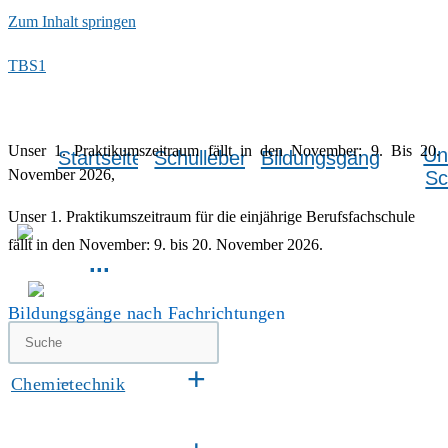
Zum Inhalt springen
TBS1
Unser 1. Praktikumszeitraum fällt in den November: 9. Bis 20.
Un
Startseite
Schulleben
Bildungsgänge
November 2026,
Sc
Unser 1. Praktikumszeitraum für die einjährige Berufsfachschule
fällt in den November: 9. bis 20. November 2026.
...
Bildungsgänge nach Fachrichtungen
+
Chemietechnik