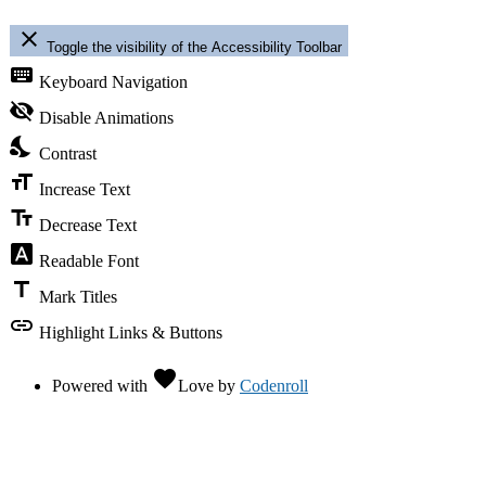
close
Toggle the visibility of the Accessibility Toolbar
keyboard
Keyboard Navigation
visibility_off
Disable Animations
nights_stay
Contrast
format_size
Increase Text
text_fields
Decrease Text
font_download
Readable Font
title
Mark Titles
link
Highlight Links & Buttons
favorite
Powered with
Love
by
Codenroll