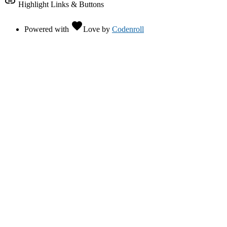
link
Highlight Links & Buttons
favorite
Powered with
Love
by
Codenroll