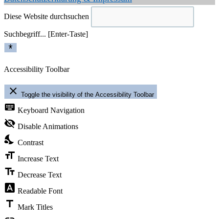
Diese Website durchsuchen
Suchbegriff... [Enter-Taste]
Accessibility Toolbar
close
Toggle the visibility of the Accessibility Toolbar
keyboard
Keyboard Navigation
visibility_off
Disable Animations
nights_stay
Contrast
format_size
Increase Text
text_fields
Decrease Text
font_download
Readable Font
title
Mark Titles