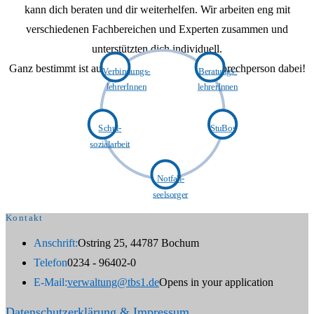
kann dich beraten und dir weiterhelfen. Wir arbeiten eng mit
verschiedenen Fachbereichen und Experten zusammen und
unterstützten dich individuell.
Ganz bestimmt ist auch für dich die richtige Ansprechperson dabei!
Verbindungs­
Beratungs­
lehrerInnen
lehrerInnen
Schul­
StuBos
sozialarbeit
Notfall­
seelsorger
Kontakt
Anschrift:
Ostring 25, 44787 Bochum
Telefon
0234 - 96402-0
E-Mail:
verwaltung@tbs1.de
Opens in your application
Datenschutzerklärung & Impressum