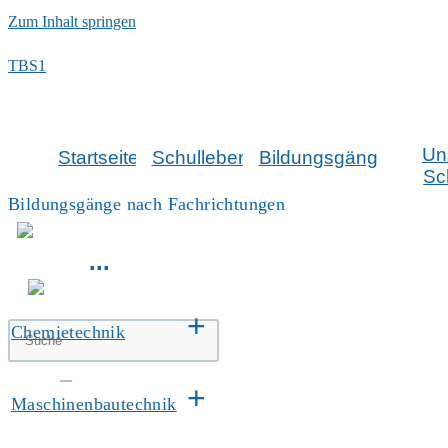
Zum Inhalt springen
TBS1
Un
Startseite
Schulleben
Bildungsgänge
Sc
Bildungsgänge nach Fachrichtungen
...
+
Chemietechnik
+
Maschinenbautechnik