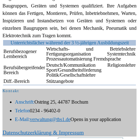
Baugruppen, Geräten und Systemen qualifiziert. Ihre Aufgaben
können das Fertigen, Montieren, Prüfen, Inbetriebnehmen, Warten,
Inspizieren und Instandsetzen von Geräten und Systemen oder
einzelnen Baugruppen sein, bei denen Mechanik, Pneumatik und
Elektrotechnik zum Tragen kommt.
Unterrichtsfächer während der 3 ½-jährigen Ausbildungszeit
Wirtschafts- und Betriebslehre
Berufsbezogener
Fertigungsorganisation Systemtechnik
Lernbereich
Prozessautomatisierung Fremdsprache
Deutsch/Kommunikation Religionslehre
Berufsübergreifender
Sport/Gesundheitsförderung
Bereich
Politik/Gesellschaftslehre
Diff.-Bereich
Stützangebote
Kontakt
Anschrift:
Ostring 25, 44787 Bochum
Telefon
0234 - 96402-0
E-Mail:
verwaltung@tbs1.de
Opens in your application
Datenschutzerklärung & Impressum