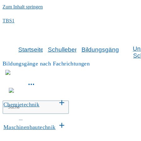
Zum Inhalt springen
TBS1
Un
Startseite
Schulleben
Bildungsgänge
Sc
Bildungsgänge nach Fachrichtungen
...
+
Chemietechnik
+
Maschinenbautechnik