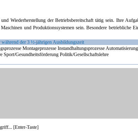
nd Wiederherstellung der Betriebsbereitschaft tätig sein. Ihre Aufg
n Maschinen und Produktionssystemen sein. Besondere betriebliche Ei
r während der 3 ½-jährigen Ausbildungszeit
gungsprozesse Montageprozesse Instandhaltungsprozesse Automatisierun
 Sport/Gesundheitsförderung Politik/Gesellschaftslehre
riff... [Enter-Taste]