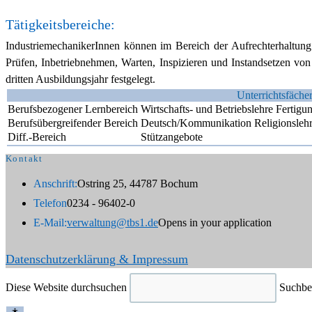
Tätigkeitsbereiche:
IndustriemechanikerInnen können im Bereich der Aufrechterhaltung u
Prüfen, Inbetriebnehmen, Warten, Inspizieren und Instandsetzen vo
dritten Ausbildungsjahr festgelegt.
Unterrichtsfäche
Berufsbezogener Lernbereich
Wirtschafts- und Betriebslehre Ferti
Berufsübergreifender Bereich
Deutsch/Kommunikation Religionslehre
Diff.-Bereich
Stützangebote
Kontakt
Anschrift:
Ostring 25, 44787 Bochum
Telefon
0234 - 96402-0
E-Mail:
verwaltung@tbs1.de
Opens in your application
Datenschutzerklärung & Impressum
Diese Website durchsuchen
Suchbeg