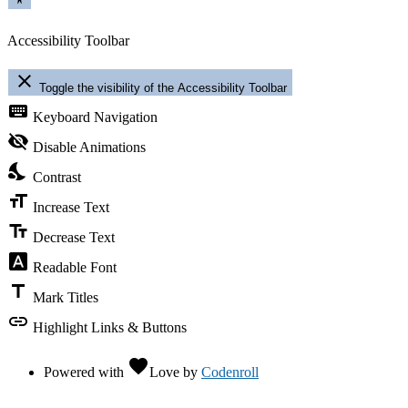
Accessibility Toolbar
close
Toggle the visibility of the Accessibility Toolbar
keyboard
Keyboard Navigation
visibility_off
Disable Animations
nights_stay
Contrast
format_size
Increase Text
text_fields
Decrease Text
font_download
Readable Font
title
Mark Titles
link
Highlight Links & Buttons
favorite
Powered with
Love
by
Codenroll