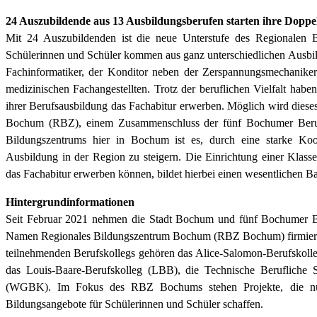
24 Auszubildende aus 13 Ausbildungsberufen starten ihre Doppel
Mit 24 Auszubildenden ist die neue Unterstufe des Regionalen 
Schülerinnen und Schüler kommen aus ganz unterschiedlichen Ausbild
Fachinformatiker, der Konditor neben der Zerspannungsmechaniker
medizinischen Fachangestellten. Trotz der beruflichen Vielfalt haben
ihrer Berufsausbildung das Fachabitur erwerben. Möglich wird dies
Bochum (RBZ), einem Zusammenschluss der fünf Bochumer Beruf
Bildungszentrums hier in Bochum ist es, durch eine starke Koop
Ausbildung in der Region zu steigern. Die Einrichtung einer Klass
das Fachabitur erwerben können, bildet hierbei einen wesentlichen Ba
Hintergrundinformationen
Seit Februar 2021 nehmen die Stadt Bochum und fünf Bochumer Ber
Namen Regionales Bildungszentrum Bochum (RBZ Bochum) firmiert und 
teilnehmenden Berufskollegs gehören das Alice-Salomon-Berufskol
das Louis-Baare-Berufskolleg (LBB), die Technische Berufliche 
(WGBK). Im Fokus des RBZ Bochums stehen Projekte, die nu
Bildungsangebote für Schülerinnen und Schüler schaffen.