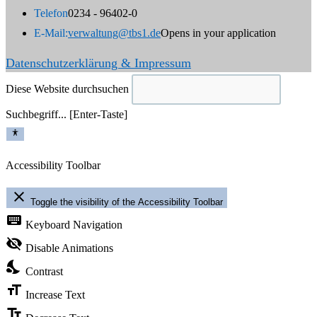
Telefon
0234 - 96402-0
E-Mail:
verwaltung@tbs1.de
Opens in your application
Datenschutzerklärung & Impressum
Diese Website durchsuchen
Suchbegriff... [Enter-Taste]
Accessibility Toolbar
close
Toggle the visibility of the Accessibility Toolbar
keyboard
Keyboard Navigation
visibility_off
Disable Animations
nights_stay
Contrast
format_size
Increase Text
text_fields