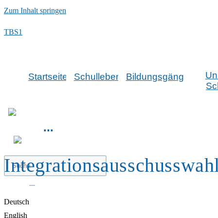
Zum Inhalt springen
TBS1
Un
Startseite
Schulleben
Bildungsgänge
Sc
...
Integrationsausschusswah
Deutsch
English