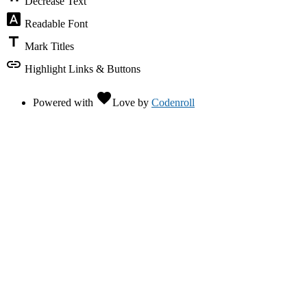
Decrease Text
font_download
Readable Font
title
Mark Titles
link
Highlight Links & Buttons
favorite
Powered with
Love
by
Codenroll