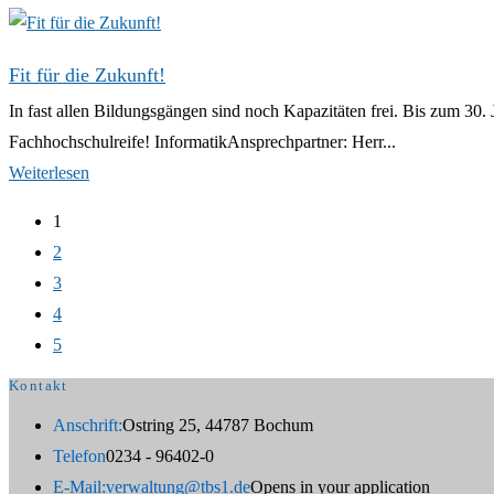
Fit für die Zukunft!
In fast allen Bildungsgängen sind noch Kapazitäten frei. Bis zum 
Fachhochschulreife! InformatikAnsprechpartner: Herr...
Weiterlesen
1
2
3
4
5
Kontakt
Anschrift:
Ostring 25, 44787 Bochum
Telefon
0234 - 96402-0
E-Mail:
verwaltung@tbs1.de
Opens in your application