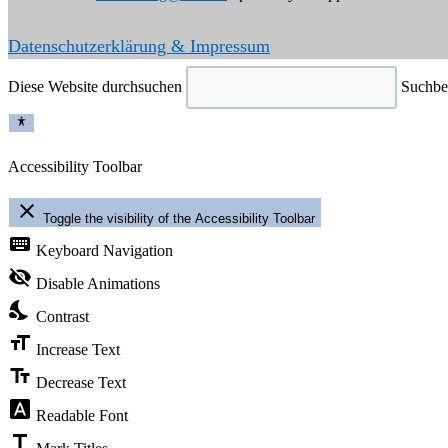
Datenschutzerklärung & Impressum
Diese Website durchsuchen
Suchbeg
Accessibility Toolbar
close
Toggle the visibility of the Accessibility Toolbar
keyboard
Keyboard Navigation
visibility_off
Disable Animations
nights_stay
Contrast
format_size
Increase Text
text_fields
Decrease Text
font_download
Readable Font
title