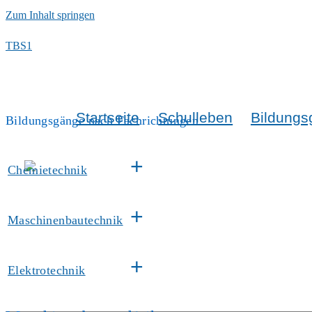
Zum Inhalt springen
TBS1
Startseite
Schulleben
Bildungs
Bildungsgänge nach Fachrichtungen
+
Chemietechnik
+
Maschinenbautechnik
+
Elektrotechnik