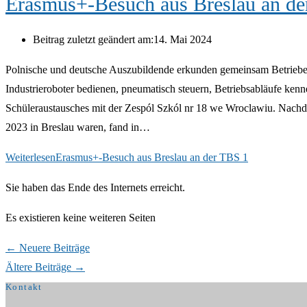
Erasmus+-Besuch aus Breslau an de
Beitrag zuletzt geändert am:
14. Mai 2024
Polnische und deutsche Auszubildende erkunden gemeinsam Betrieb
Industrieroboter bedienen, pneumatisch steuern, Betriebsabläufe ke
Schüleraustausches mit der Zespól Szkól nr 18 we Wroclawiu. Nach
2023 in Breslau waren, fand in…
Weiterlesen
Erasmus+-Besuch aus Breslau an der TBS 1
Sie haben das Ende des Internets erreicht.
Es existieren keine weiteren Seiten
←
Neuere Beiträge
Ältere Beiträge
→
Kontakt