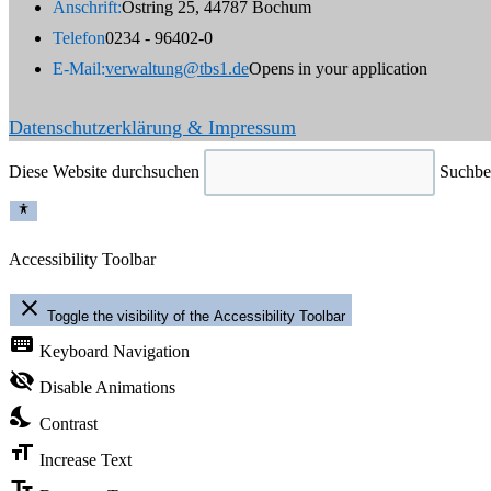
Anschrift:
Ostring 25, 44787 Bochum
Telefon
0234 - 96402-0
E-Mail:
verwaltung@tbs1.de
Opens in your application
Datenschutzerklärung & Impressum
Diese Website durchsuchen
Suchbeg
Accessibility Toolbar
close
Toggle the visibility of the Accessibility Toolbar
keyboard
Keyboard Navigation
visibility_off
Disable Animations
nights_stay
Contrast
format_size
Increase Text
text_fields