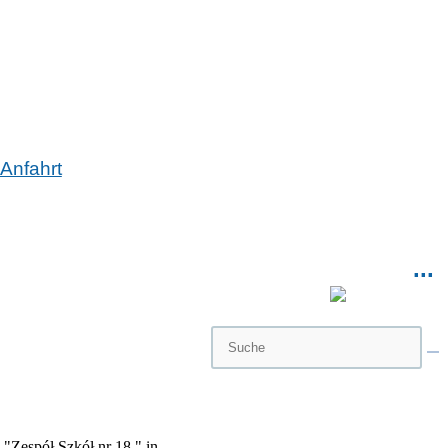
Anfahrt
...
"Zespół Szkół nr 18 " in