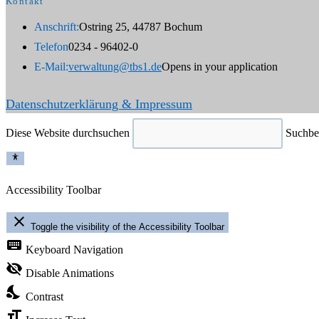
Kontakt
Anschrift:
Ostring 25, 44787 Bochum
Telefon
0234 - 96402-0
E-Mail:
verwaltung@tbs1.de
Opens in your application
Datenschutzerklärung & Impressum
Diese Website durchsuchen
Suchbeg
Accessibility Toolbar
close
Toggle the visibility of the Accessibility Toolbar
keyboard
Keyboard Navigation
visibility_off
Disable Animations
nights_stay
Contrast
format_size