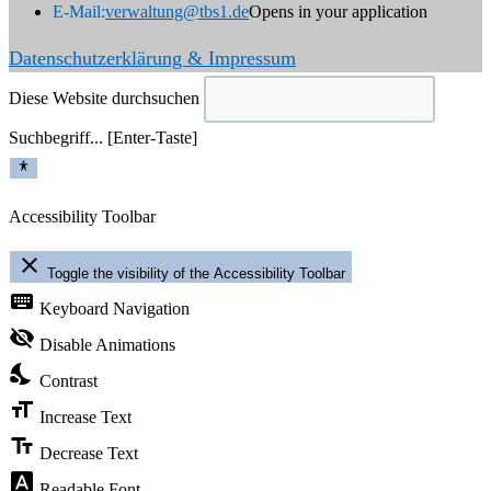
E-Mail:
verwaltung@tbs1.de
Opens in your application
Datenschutzerklärung & Impressum
Diese Website durchsuchen
Suchbegriff... [Enter-Taste]
Accessibility Toolbar
close
Toggle the visibility of the Accessibility Toolbar
keyboard
Keyboard Navigation
visibility_off
Disable Animations
nights_stay
Contrast
format_size
Increase Text
text_fields
Decrease Text
font_download
Readable Font