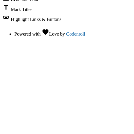
title
Mark Titles
link
Highlight Links & Buttons
favorite
Powered with
Love
by
Codenroll