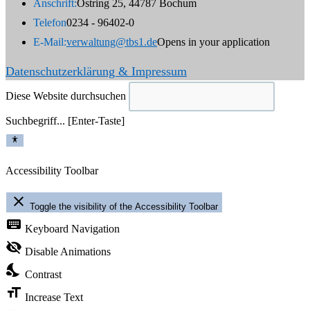
Anschrift:
Ostring 25, 44787 Bochum
Telefon
0234 - 96402-0
E-Mail:
verwaltung@tbs1.de
Opens in your application
Datenschutzerklärung & Impressum
Diese Website durchsuchen
Suchbegriff... [Enter-Taste]
Accessibility Toolbar
close
Toggle the visibility of the Accessibility Toolbar
keyboard
Keyboard Navigation
visibility_off
Disable Animations
nights_stay
Contrast
format_size
Increase Text