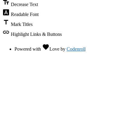
text_fields
Decrease Text
font_download
Readable Font
title
Mark Titles
link
Highlight Links & Buttons
favorite
Powered with
Love
by
Codenroll