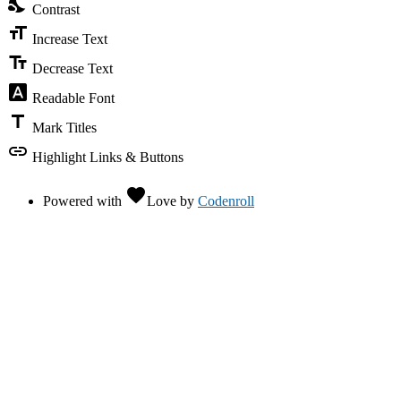
nights_stay
Contrast
format_size
Increase Text
text_fields
Decrease Text
font_download
Readable Font
title
Mark Titles
link
Highlight Links & Buttons
favorite
Powered with
Love
by
Codenroll